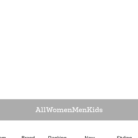
All
Women
Men
Kids