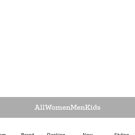
All
Women
Men
Kids