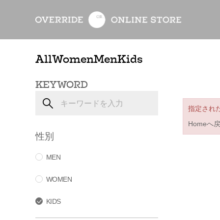
All
Women
Men
Kids
KEYWORD
指定され
Homeへ
性別
MEN
WOMEN
KIDS