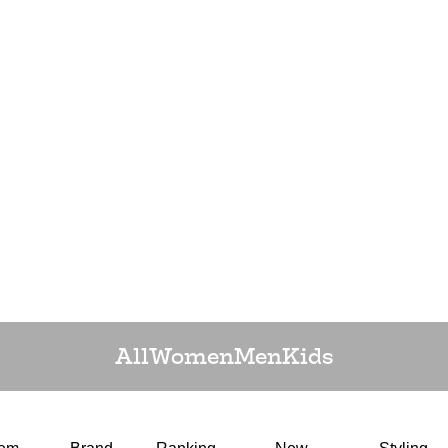
All
Women
Men
Kids