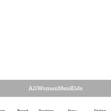
All
Women
Men
Kids