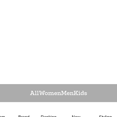
All
Women
Men
Kids