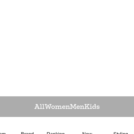
All
Women
Men
Kids