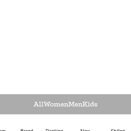
All
Women
Men
Kids