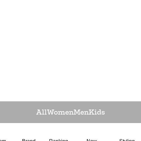
All
Women
Men
Kids