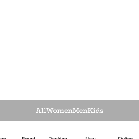
All
Women
Men
Kids