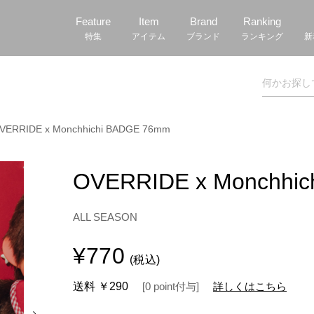
Feature
Item
Brand
Ranking
特集
アイテム
ブランド
ランキング
新
VERRIDE x Monchhichi BADGE 76mm
OVERRIDE x Monchhi
ALL SEASON
¥770
(税込)
送料
￥290
[
0
point
付与]
詳しくはこちら