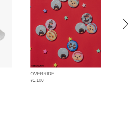
OVERRIDE
OVERR
¥
1,100
¥
550