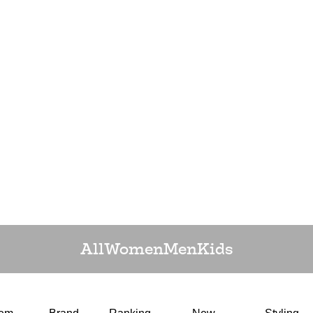
All
Women
Men
Kids