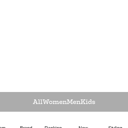
All
Women
Men
Kids