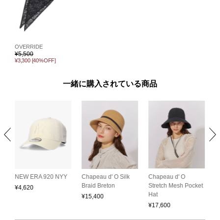
OVERRIDE
¥
5,500
¥3,300
[40%OFF]
一緒に購入されている商品
Chapeau d' O
C
NEW ERA 920 NYY
Chapeau d' O Silk
Stretch Mesh Pocket
S
Braid Breton
¥
4,620
Hat
C
¥
15,400
¥
17,600
¥