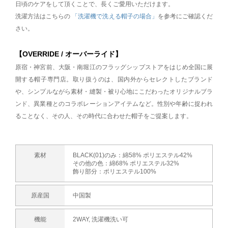
日頃のケアをして頂くことで、長くご愛用いただけます。
洗濯方法はこちらの
「洗濯機で洗える帽子の場合」
を参考にご確認くだ
さい。
【OVERRIDE / オーバーライド】
原宿・神宮前、大阪・南堀江のフラッグシップストアをはじめ全国に展
開する帽子専門店。取り扱うのは、国内外からセレクトしたブランド
や、シンプルながら素材・縫製・被り心地にこだわったオリジナルブラ
ンド、異業種とのコラボレーションアイテムなど。性別や年齢に捉われ
ることなく、その人、その時代に合わせた帽子をご提案します。
素材
BLACK(01)のみ：綿58% ポリエステル42%
その他の色：綿68% ポリエステル32%
飾り部分：ポリエステル100%
原産国
中国製
機能
2WAY, 洗濯機洗い可