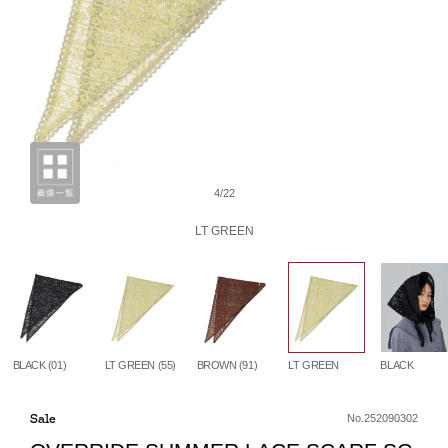
4/22
LT GREEN
BLACK (01)
LT GREEN (55)
BROWN (91)
LT GREEN
BLACK
Sale
No.252090302