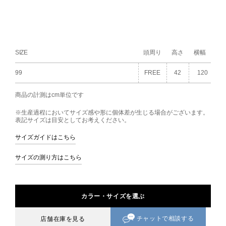
SIZE
頭周り
高さ
横幅
99
FREE
42
120
商品の計測はcm単位です
※生産過程においてサイズ感や形に個体差が生じる場合がございます。
表記サイズは目安としてお考えください。
サイズガイドはこちら
サイズの測り方はこちら
カラー・サイズを選ぶ
チャットで相談する
店舗在庫を見る