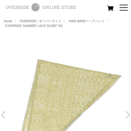
All
Women
Men
Kids
Home
〉
OVERRIDE / オーバーライド
〉
HAIR BAND / ヘアバンド
〉
OVERRIDE SUMMER LACE SCARF SG