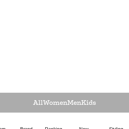
All
Women
Men
Kids