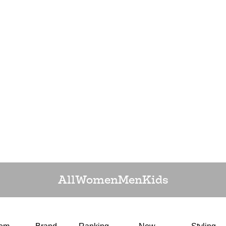
All
Women
Men
Kids