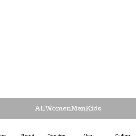
All
Women
Men
Kids