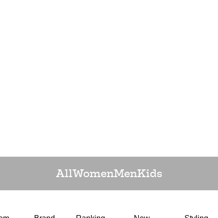
All
Women
Men
Kids