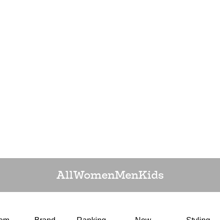
All
Women
Men
Kids