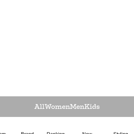
All
Women
Men
Kids