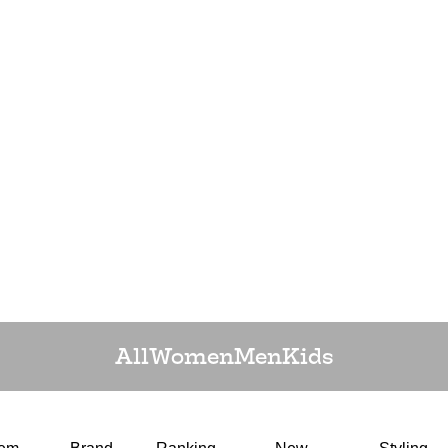
All
Women
Men
Kids