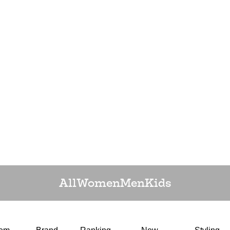
All
Women
Men
Kids