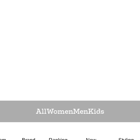
All
Women
Men
Kids