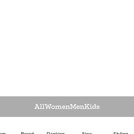
All
Women
Men
Kids