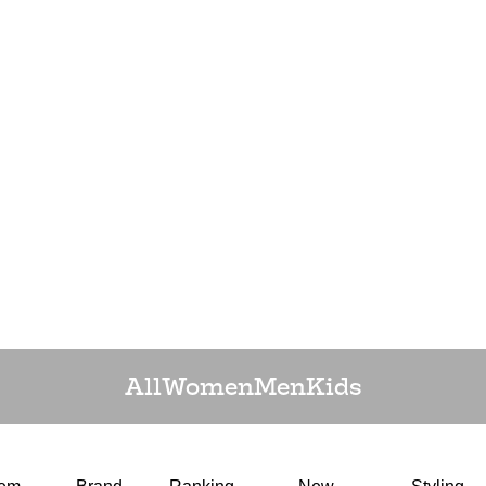
All
Women
Men
Kids