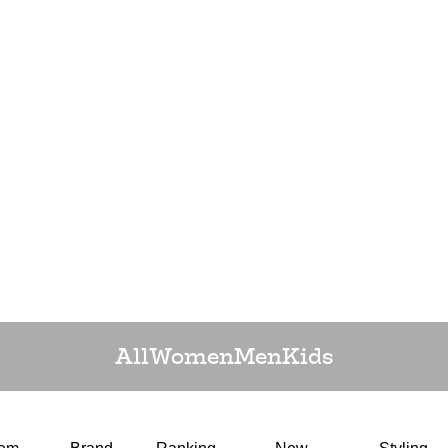
All
Women
Men
Kids