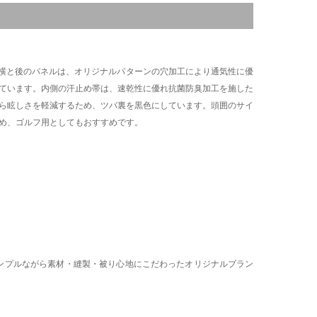
横と後のパネルは、オリジナルパターンの穴加工により通気性に優
ています。内側の汗止め帯は、速乾性に優れ抗菌防臭加工を施した
ら眩しさを軽減するため、ツバ裏を黒色にしています。頭囲のサイ
め、ゴルフ用としてもおすすめです。
ンプルながら素材・縫製・被り心地にこだわったオリジナルブラン