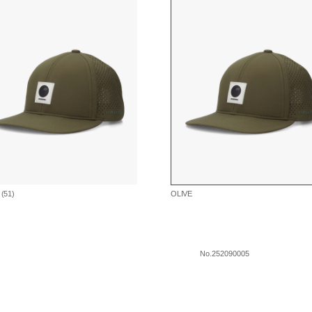
(51)
OLIVE
No.252090005