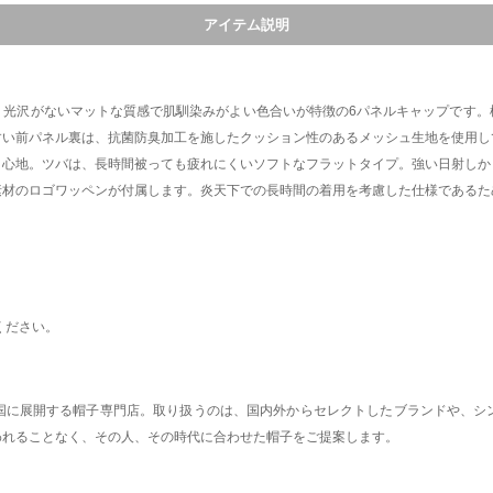
アイテム説明
。光沢がないマットな質感で肌馴染みがよい色合いが特徴の6パネルキャップです。
すい前パネル裏は、抗菌防臭加工を施したクッション性のあるメッシュ生地を使用し
り心地。ツバは、長時間被っても疲れにくいソフトなフラットタイプ。強い日射しか
素材のロゴワッペンが付属します。炎天下での長時間の着用を考慮した仕様であるた
ください。
国に展開する帽子専門店。取り扱うのは、国内外からセレクトしたブランドや、シ
われることなく、その人、その時代に合わせた帽子をご提案します。