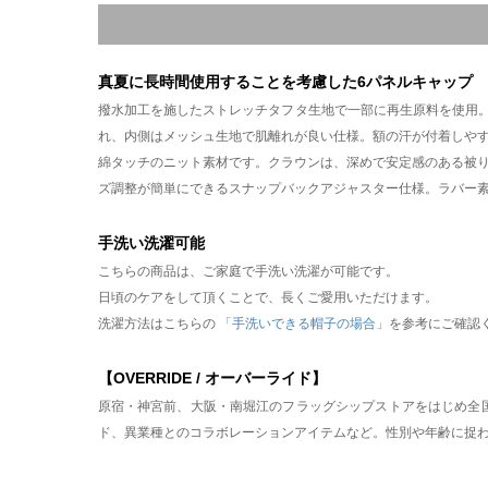
真夏に長時間使用することを考慮した6パネルキャップ
撥水加工を施したストレッチタフタ生地で一部に再生原料を使用
れ、内側はメッシュ生地で肌離れが良い仕様。額の汗が付着しや
綿タッチのニット素材です。クラウンは、深めで安定感のある被
ズ調整が簡単にできるスナップバックアジャスター仕様。ラバー
手洗い洗濯可能
こちらの商品は、ご家庭で手洗い洗濯が可能です。
日頃のケアをして頂くことで、長くご愛用いただけます。
洗濯方法はこちらの
「手洗いできる帽子の場合」
を参考にご確認
【OVERRIDE / オーバーライド】
原宿・神宮前、大阪・南堀江のフラッグシップストアをはじめ全
ド、異業種とのコラボレーションアイテムなど。性別や年齢に捉