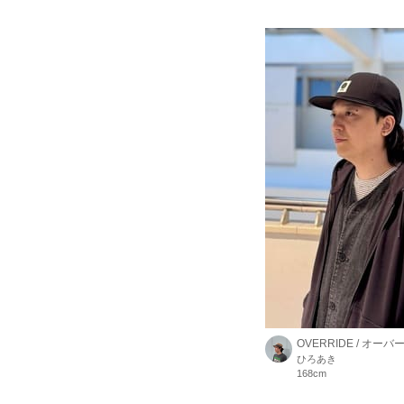
OVERRIDE / オー
ひろあき
168cm