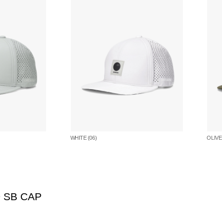
WHITE (06)
OLIVE 
 SB CAP