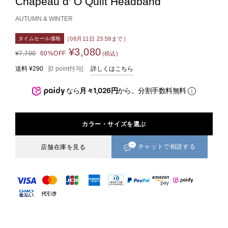
Chapeau d' O Quilt Headband
AUTUMN & WINTER
［08月11日 23:59まで］
タイムセール価格
¥3,080
¥7,700
60%OFF
(税込)
送料
¥290
[
0
point
付与]
詳しくはこちら
なら
月々1,026円
から。分割手数料無料
カラー・サイズを選ぶ
チャットで相談する
店舗在庫を見る