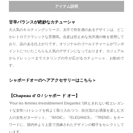
アイテム説明
甘辛バランスが絶妙なカチューシャ
大人気のキルティングシリーズ。太巾で存在感のあるデザインは、どこ
かレトロでクラシックな雰囲気。合皮は控えめな光沢感の物を使用して
おり、品のある仕上がりです。オリジナルのゴールドチャームがワンポ
イントについたこちらも人気のデザインになっております。カジュアル
からドレッシーまでスタリングの巾が広がるカチューシャ、お勧めで
す。
シャポードオーのヘアアクセサリーはこちら＞
【Chapeau d' O / シャポー ド オー】
“Pour les femmes Irresistiblement Elegantes.”(抑えきれない程エレガン
トな女性へ)トレンドを程よく取り入れつつ、自分流のお洒落を楽しむ大
人の女性がターゲット。『BASIC』『ELEGANCE』『TREND』をキー
ワードに、国内外より上質で洗練されたデザインの帽子をセレクトして
います。