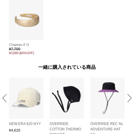
Chapeau d' O
¥
7,700
¥3,080
[60%OFF]
一緒に購入されている商品
B
NEW ERA 920 NYY
OVERRIDE
OVERRIDE REC NL
O
COTTON THERMO
ADVENTURE HAT
H
¥
4,620