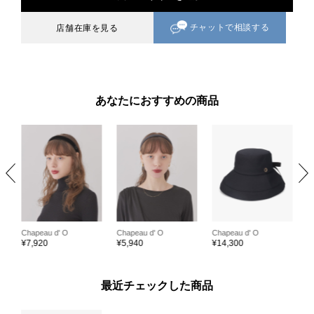
チャットで相談する
店舗在庫を見る
あなたにおすすめの商品
Chapeau d' O
Chapeau d' O
Chapeau d' O
C
¥
7,920
¥
5,940
¥
14,300
¥
¥
最近チェックした商品