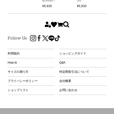
BONNET
SG
C
¥
6,930
¥
6,930
¥
Follow Us
利用規約
ショッピングガイド
How to
Q&A
サイズの測り方
特定商取引法について
プライバシーポリシー
会社概要
ショップリスト
お問い合わせ