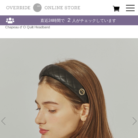
All
Women
Men
Kids
2
直近24時間で
人がチェックしています
Home
〉
Chapeau d' O / シャポードオー
〉
HAIR BAND / ヘアバンド
〉
Chapeau d' O Quilt Headband