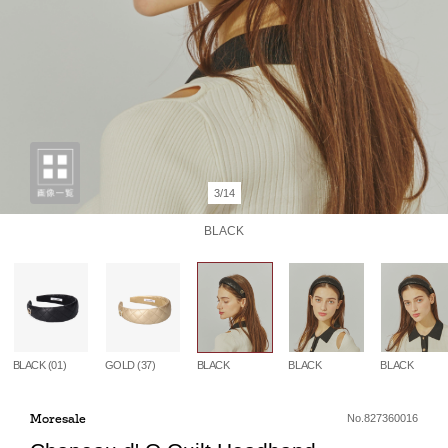
3/14
BLACK
BLACK (01)
GOLD (37)
BLACK
BLACK
BLACK
Moresale
No.827360016