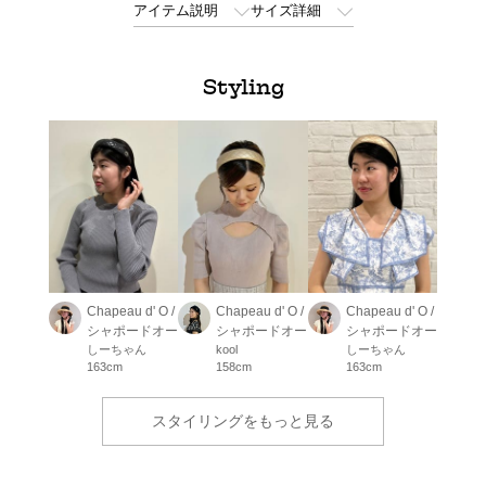
アイテム説明
サイズ詳細
Styling
Chapeau d' O /
Chapeau d' O /
Chapeau d' O /
シャポードオー
シャポードオー
シャポードオー
しーちゃん
kool
しーちゃん
163cm
158cm
163cm
スタイリングをもっと見る