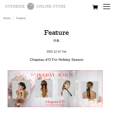
All
Women
Men
Kids
Home
〉
Feature
Feature
特集
2022.12.13 Tue
Chapeau d’O For Holiday Season