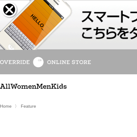
All
Women
Men
Kids
Home
〉
Feature