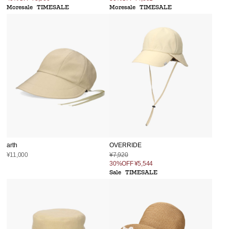
Moresale
TIMESALE
Moresale
TIMESALE
arth
OVERRIDE
¥11,000
¥7,920
30%OFF
¥5,544
Sale
TIMESALE