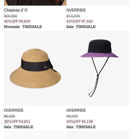
Chapeau d' O
OVERRIDE
¥16,500
¥13,200
40%OFF
¥9,900
40%OFF
¥7,920
Moresale
TIMESALE
Sale
TIMESALE
OVERRIDE
OVERRIDE
¥6,930
¥6,930
30%OFF
¥4,851
40%OFF
¥4,158
Sale
TIMESALE
Sale
TIMESALE