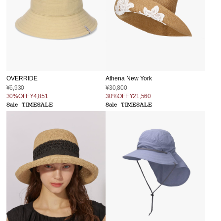
OVERRIDE
Athena New York
¥6,930
¥30,800
30%OFF
¥4,851
30%OFF
¥21,560
Sale
TIMESALE
Sale
TIMESALE