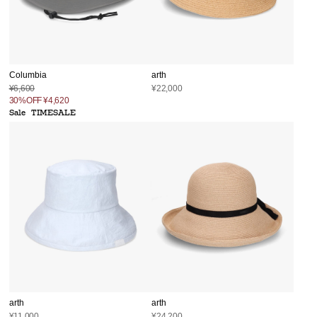
Columbia
arth
¥6,600
¥22,000
30%OFF
¥4,620
Sale
TIMESALE
arth
arth
¥11,000
¥24,200