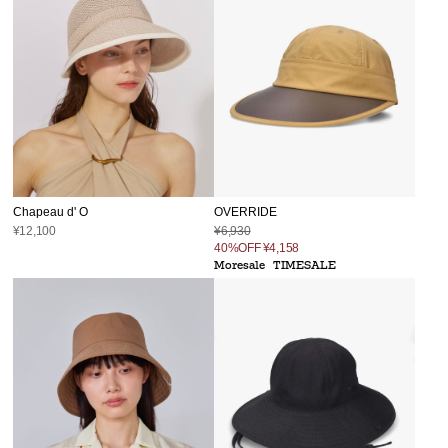
Chapeau d' O
OVERRIDE
¥12,100
¥6,930
40%OFF
¥4,158
Moresale
TIMESALE