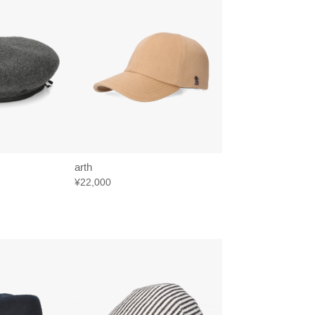
arth
¥22,000