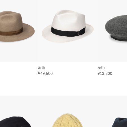
arth
arth
¥49,500
¥13,200