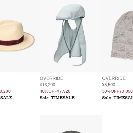
OVERRIDE
OVERRIDE
¥13,200
¥5,500
8,280
40%OFF
¥7,920
30%OFF
¥3,850
ESALE
Sale
TIMESALE
Sale
TIMESA