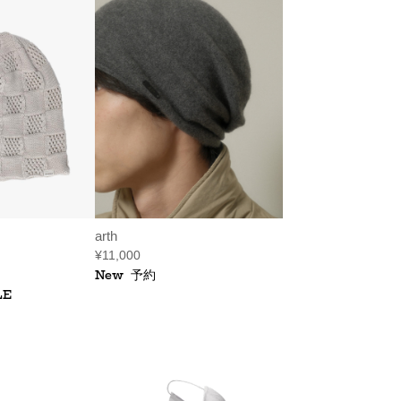
arth
¥11,000
New
予約
LE