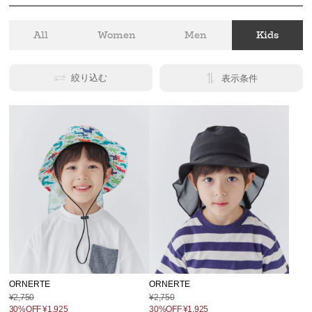
All
Women
Men
Kids
絞り込む
表示条件
ORNERTE
ORNERTE
¥2,750
¥2,750
30%OFF
¥1,925
30%OFF
¥1,925