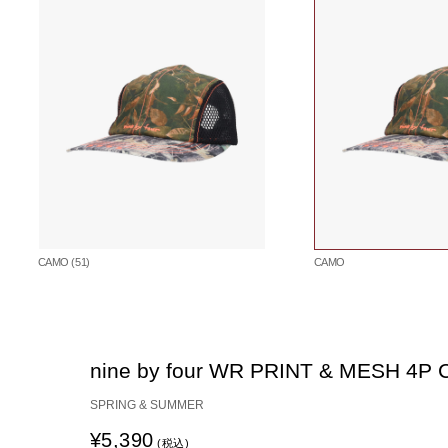
CAMO (51)
CAMO
nine by four WR PRINT & MESH 4P 
SPRING & SUMMER
¥5,390
(税込)