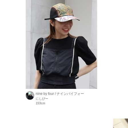
nine by four / ナインバイフォー
にしぴー
153cm