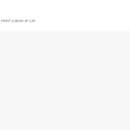
All
Women
Men
Kids
WR PRINT & MESH 4P CAP