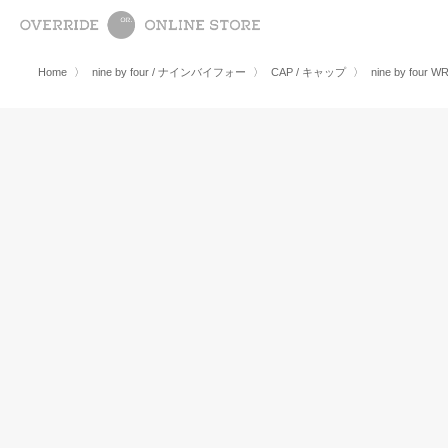
Home
〉
nine by four / ナインバイフォー
〉
CAP / キャップ
〉
nine by four 