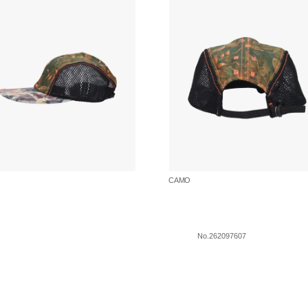
O
CAMO
No.262097607