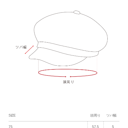
SIZE
頭周り
ツバ幅
75
57.5
5