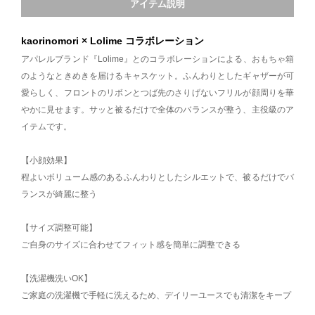
アイテム説明
kaorinomori × Lolime コラボレーション
アパレルブランド『Lolime』とのコラボレーションによる、おもちゃ箱
のようなときめきを届けるキャスケット。ふんわりとしたギャザーが可
愛らしく、フロントのリボンとつば先のさりげないフリルが顔周りを華
やかに見せます。サッと被るだけで全体のバランスが整う、主役級のア
イテムです。
【小顔効果】
程よいボリューム感のあるふんわりとしたシルエットで、被るだけでバ
ランスが綺麗に整う
【サイズ調整可能】
ご自身のサイズに合わせてフィット感を簡単に調整できる
【洗濯機洗いOK】
ご家庭の洗濯機で手軽に洗えるため、デイリーユースでも清潔をキープ