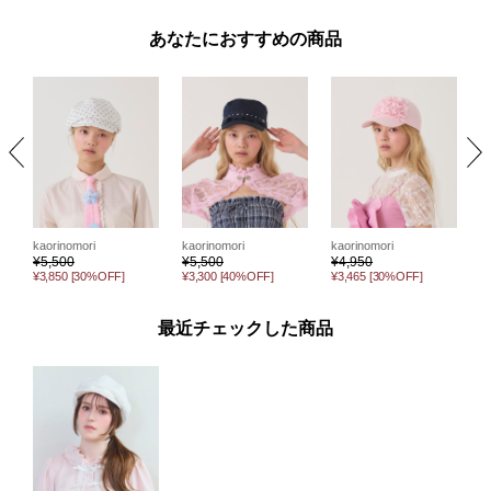
あなたにおすすめの商品
k
kaorinomori
kaorinomori
kaorinomori
¥
¥
5,500
¥
5,500
¥
4,950
¥
¥3,850
[30%OFF]
¥3,300
[40%OFF]
¥3,465
[30%OFF]
最近チェックした商品