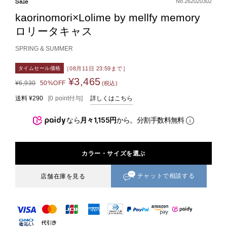
Sale
No.262020302
kaorinomori×Lolime by mellfy memory
ロリータキャス
SPRING & SUMMER
［08月11日 23:59まで］
タイムセール価格
¥3,465
¥6,930
50%OFF
(税込)
送料
¥290
[
0
point
付与]
詳しくはこちら
なら
月々1,155円
から。分割手数料無料
カラー・サイズを選ぶ
チャットで相談する
店舗在庫を見る