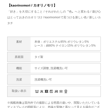
【kaorinomori / カオリノモリ】
「好き」を大切にすること / それがわたしの〝色〟へと変わる / 遊び心
はとっておきのカオリづけ / kaorinomoriで見つける新しい色 / 新しいカ
タチ
素材
本体：ポリエステル95% ポリウレタン5%
レース：綿80% ナイロン15% ポリウレタン5%
原産国
タイ製
機能
サイズ調整, 洗濯機洗い可
洗濯
洗濯機洗い可
取扱い表示
※掲載画像は室内外での撮影による明度の違いや、閲覧いただいている
ディスプレイの明暗等により、色味が実物と異なって見える場合がござ