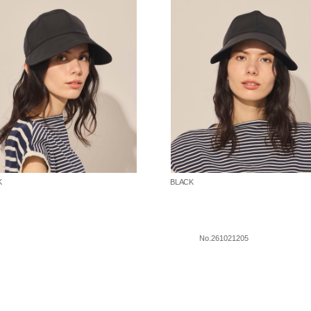
K
BLACK
No.261021205