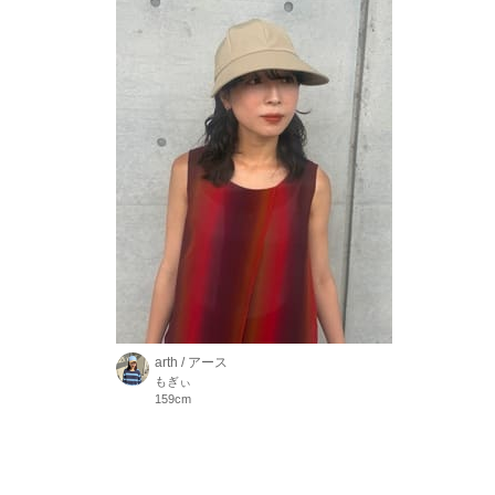
arth / アース
もぎぃ
159cm