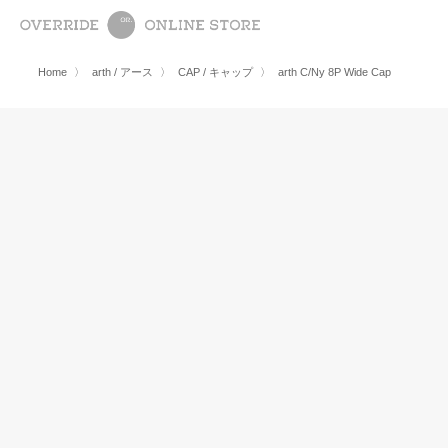
Home
〉
arth / アース
〉
CAP / キャップ
〉
arth C/Ny 8P Wide Cap