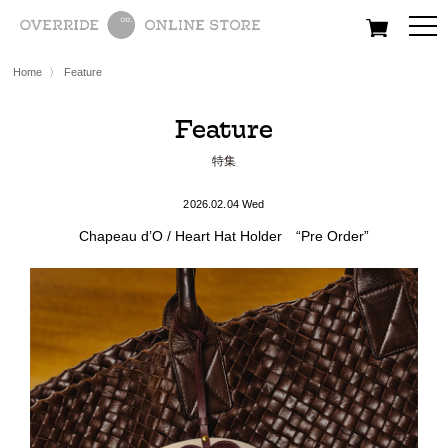
All
Women
Men
Kids
Home
〉
Feature
Feature
特集
2026.02.04 Wed
Chapeau d’O / Heart Hat Holder “Pre Order”