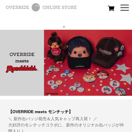
All
Women
Men
Kids
【OVERRIDE meets モンチッチ】
＼ 新作缶バッジ発売＆人気キャップ再入荷！ ／
大好評のモンチッチコラボに、新作のオリジナル缶バッジが仲
間入り！