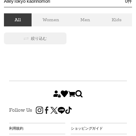
AlleyTokyo kaorinomori
0
件
All
Women
Men
Kids
絞り込む
Follow Us
利用規約
ショッピングガイド