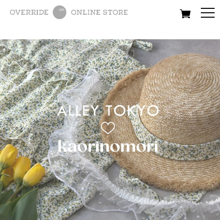
All
Women
Men
Kids