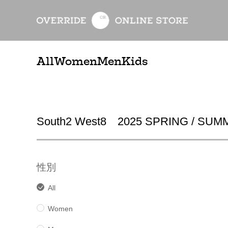
All
Women
Men
Kids
South2 West8 2025 SPRING / SU
性別
All
Women