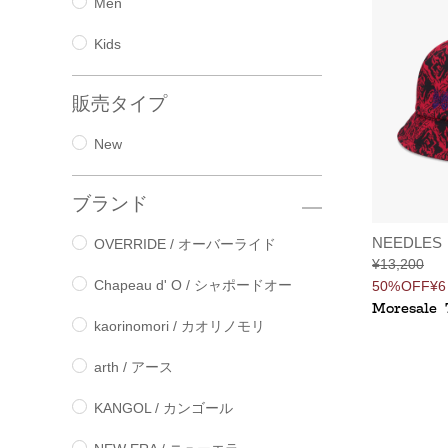
Men
Kids
販売タイプ
New
ブランド
NEEDLES
OVERRIDE / オーバーライド
¥13,200
Chapeau d' O / シャポードオー
50%OFF
¥6
Moresale
kaorinomori / カオリノモリ
arth / アース
KANGOL / カンゴール