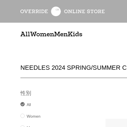
All
Women
Men
Kids
NEEDLES 2024 SPRING/SUMMER 
性別
All
Women