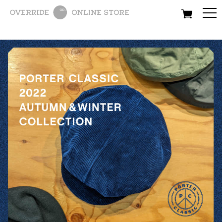
All
Women
Men
Kids