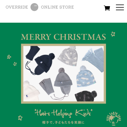
All
Women
Men
Kids