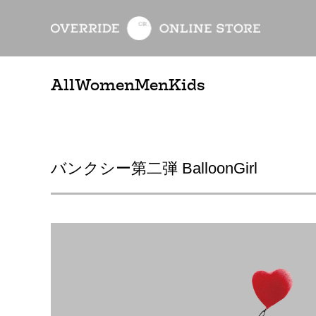
All
Women
Men
Kids
バンクシー第二弾 BalloonGirl