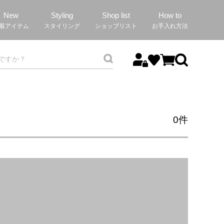
New
Styling
Shop list
How to
着アイテム
スタイリング
ショップリスト
お手入れ方法
0
件