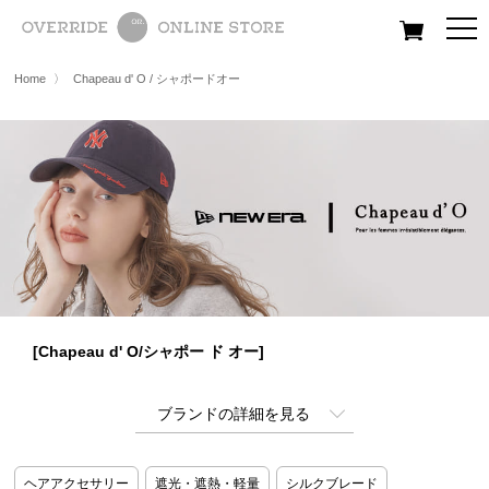
All
Women
Men
Kids
Home
〉
Chapeau d' O / シャポードオー
[Chapeau d' O/シャポー ド オー]
ブランドの詳細を見る
ヘアアクセサリー
遮光・遮熱・軽量
シルクブレード