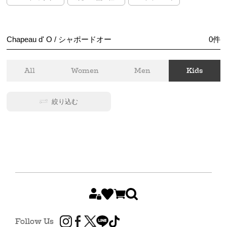
Chapeau d' O / シャポードオー
0
件
All
Women
Men
Kids
絞り込む
Follow Us