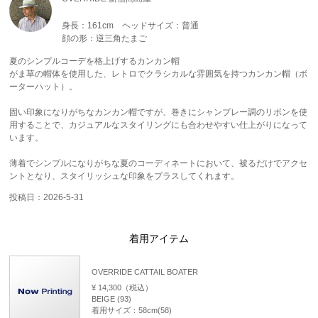
身長：161cm
ヘッドサイズ：普通
顔の形：逆三角たまご
夏のシンプルコーデを格上げするカンカン帽
がま草の帽体を使用した、レトロでクラシカルな雰囲気を持つカンカン帽（ボ
ーターハット）。
固い印象になりがちなカンカン帽ですが、巻きにシャンブレー調のリボンを使
用することで、カジュアルなスタイリングにも合わせやすい仕上がりになって
います。
薄着でシンプルになりがちな夏のコーディネートにおいて、被るだけでアクセ
ントとなり、スタイリッシュな印象をプラスしてくれます。
投稿日：2026-5-31
着用アイテム
OVERRIDE CATTAIL BOATER
¥ 14,300（税込）
BEIGE (93)
着用サイズ：58cm(58)