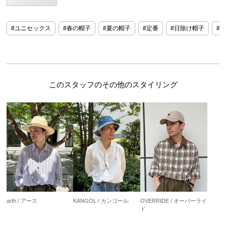
ユニセックス
春の帽子
夏の帽子
定番
日除け帽子
サ
このスタッフのその他のスタイリング
arth / アース
KANGOL / カンゴール
OVERRIDE / オーバーライ
ド