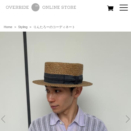
All
Women
Men
Kids
Home
>
Styling
>
りんたろーのコーディネート