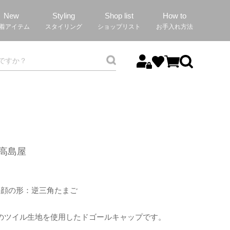
New
Styling
Shop list
How to
着アイテム
スタイリング
ショップリスト
お手入れ方法
宿高島屋
通
顔の形：逆三角たまご
%のツイル生地を使用したドゴールキャップです。