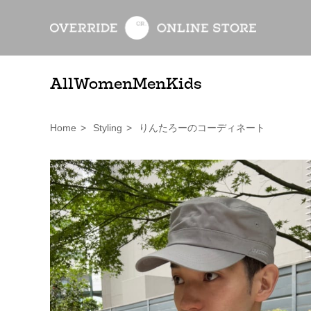
All
Women
Men
Kids
Home
>
Styling
>
りんたろーのコーディネート