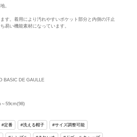
心地。
います。着用により汚れやすいポケット部分と内側の汗止
落ち易い機能素材になっています。
O BASIC DE GAULLE
59cm(98)
定番
洗える帽子
サイズ調整可能