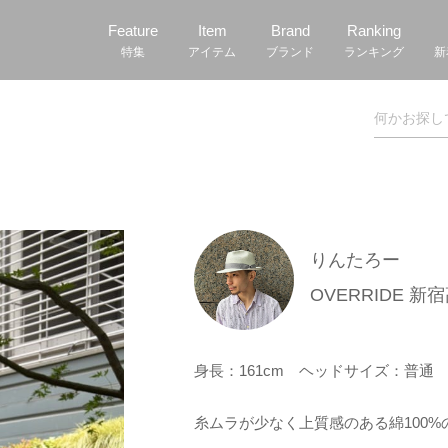
Feature
Item
Brand
Ranking
特集
アイテム
ブランド
ランキング
新
りんたろー
OVERRIDE 新
身長：161cm
ヘッドサイズ：普
糸ムラが少なく上質感のある綿100