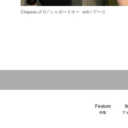
Chapeau d' O / シャポードオー
arth / アース
Feature
I
特集
ア