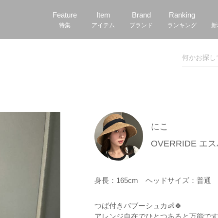
Feature
Item
Brand
Ranking
特集
アイテム
ブランド
ランキング
新
にこ
OVERRIDE エ
身長：165cm
ヘッドサイズ：普
つば付きバブーシュカ👶🍀
アレンジ自在でひとつあると万能です❗