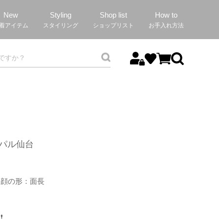
New
Styling
Shop list
How to
着アイテム
スタイリング
ショップリスト
お手入れ方法
スパル仙台
通
顔の形：面長
️