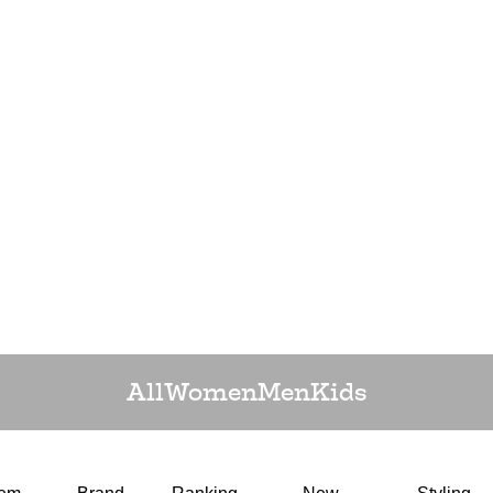
All
Women
Men
Kids