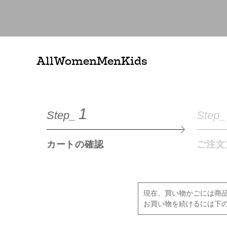
All
Women
Men
Kids
1
Step_
Step_
カートの確認
ご注文
現在、買い物かごには商
お買い物を続けるには下の