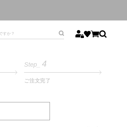
4
Step_
ご注文完了