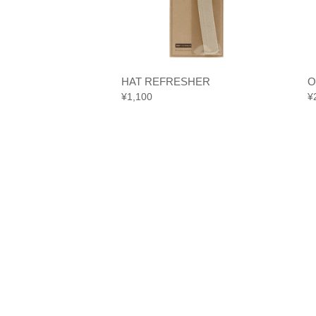
KK
HAT REFRESHER
O
¥
1,100
¥