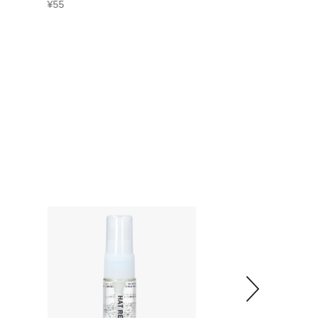
¥
55
¥
110